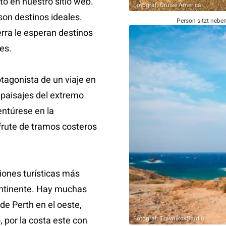
o en nuestro sitio web.
Fotograf: Cruise America
son destinos ideales.
Person sitzt nebe
rra le esperan destinos
es.
tagonista de un viaje en
 paisajes del extremo
entúrese en la
frute de tramos costeros
ciones turísticas más
continente. Hay muchas
sde Perth en el oeste,
, por la costa este con
Fotograf: TravnikovStudio