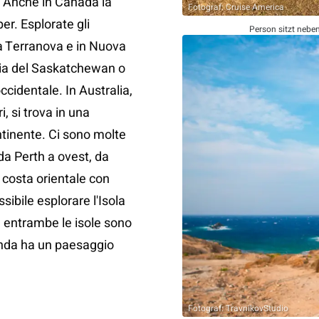
. Anche in Canada la
Fotograf: Cruise America
er. Esplorate gli
Person sitzt nebe
a Terranova e in Nuova
gia del Saskatchewan o
ccidentale. In Australia,
, si trova in una
ntinente. Ci sono molte
 da Perth a ovest, da
 costa orientale con
ibile esplorare l'Isola
é entrambe le isole sono
anda ha un paesaggio
Fotograf: TravnikovStudio