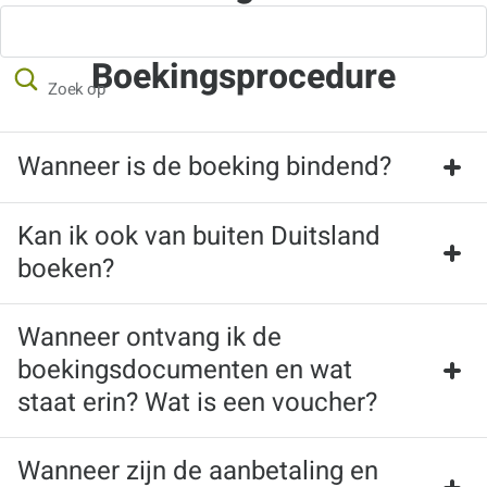
Boekingsprocedure
Zoek op
Wanneer is de boeking bindend?
Kan ik ook van buiten Duitsland
Zodra je onze AV hebt geaccepteerd in het 
boeken?
boekingsproces op ons online portaal en op de knop 
"Tegen betaling boeken" hebt geklikt, is er een bindende 
Wanneer ontvang ik de
boeking gemaakt.
Ja.
boekingsdocumenten en wat
staat erin? Wat is een voucher?
Wanneer zijn de aanbetaling en