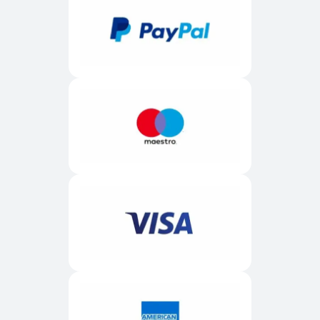
huurvoorwaarden van het verhuurbedrijf. Onze 
klantenservice beantwoordt graag al je vragen. In Europa 
is de kwestie van kinderzitjes iets eenvoudiger, omdat je 
zowel kinderzitjes als stoelverhogers direct kunt 
reserveren.