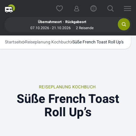
.
Übernahmeort
Rückgabeort
07.10.2026 - 21.10.2026
2 Reisende
Startseite
Reiseplanung Kochbuch
Süße French Toast Roll Up’s
REISEPLANUNG KOCHBUCH
Süße French Toast
Roll Up’s