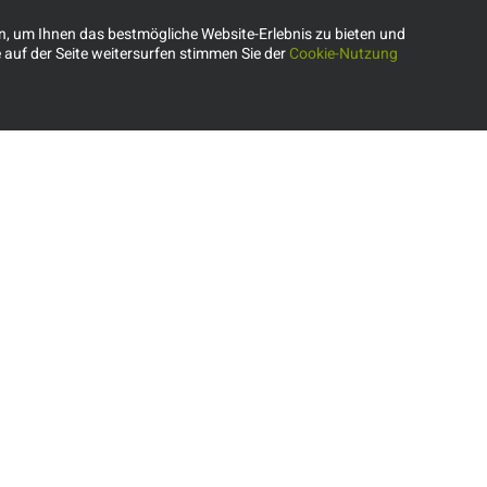
n, um Ihnen das bestmögliche Website-Erlebnis zu bieten und
auf der Seite weitersurfen stimmen Sie der
Cookie-Nutzung
Kontakt
News
CU TRAVEL GmbH & Co. KG
At
In
Nebendahlstraße 16