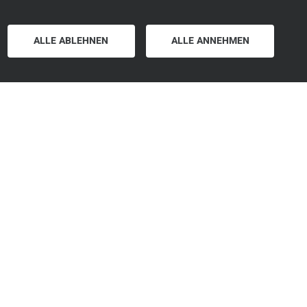
ALLE ABLEHNEN
ALLE ANNEHMEN
letter
traktive Angebote
formationen rund um den Camper