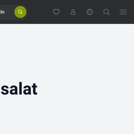
de
lsalat