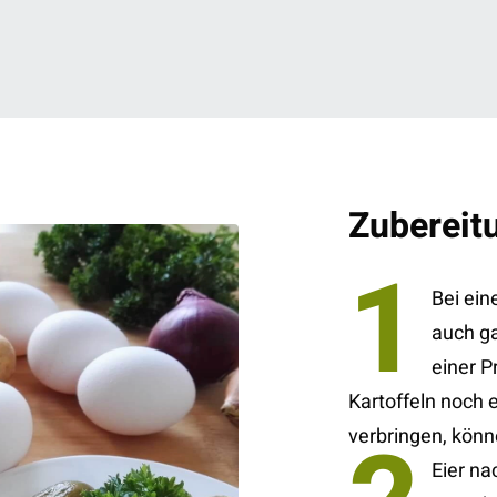
Zubereit
1
Bei ein
auch ga
einer P
Kartoffeln noch 
verbringen, könn
Eier n