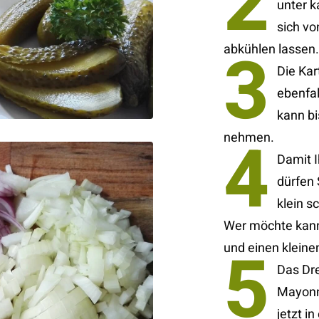
2
unter 
sich v
3
abkühlen lassen
Die Kar
ebenfal
kann bi
4
nehmen.
Damit I
dürfen
klein s
Wer möchte kan
5
und einen kleine
Das Dre
Mayonna
jetzt i