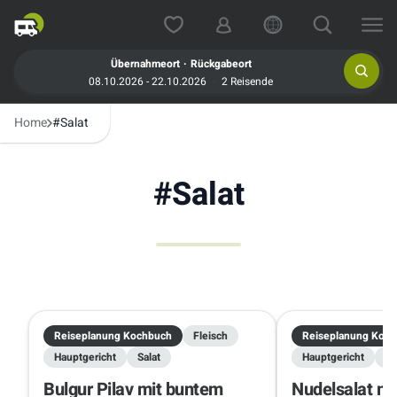
.
Übernahmeort
Rückgabeort
08.10.2026 - 22.10.2026
2 Reisende
Home
#Salat
#
Salat
Reiseplanung Kochbuch
Fleisch
Reiseplanung Koc
Hauptgericht
Salat
Hauptgericht
Sa
Bulgur Pilav mit buntem
Nudelsalat mi