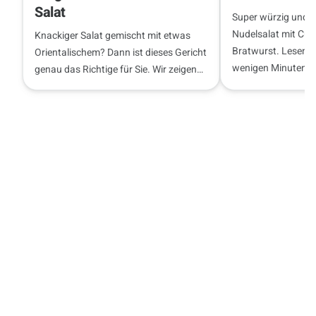
Salat
Super würzig und se
Nudelsalat mit Cur
Knackiger Salat gemischt mit etwas
Bratwurst. Lesen Sie
Orientalischem? Dann ist dieses Gericht
wenigen Minuten die
genau das Richtige für Sie. Wir zeigen
zubereiten können.
Ihnen, wie es geht.