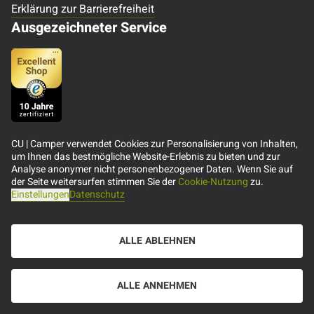
Erklärung zur Barrierefreiheit
Ausgezeichneter Service
CU | Camper verwendet Cookies zur Personalisierung von Inhalten,
Kontakt
um Ihnen das bestmögliche Website-Erlebnis zu bieten und zur
Analyse anonymer nicht personenbezogener Daten. Wenn Sie auf
der Seite weitersurfen stimmen Sie der
Cookie-Nutzung
zu.
CU TRAVEL GmbH & Co. KG
Einstellungen
Datenschutz
Nebendahlstraße 16
22041 Hamburg
ALLE ABLEHNEN
Tel.:
+49-(0)40-22 61 60 88-1
Fax:
+49-(0)40-22 61 60 88-9
Sie erreichen uns telefonisch rund um die Uhr. An
ALLE ANNEHMEN
Werktagen empfehlen wir für die schnellste Reaktion die