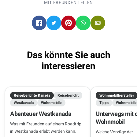
MIT FREUNDEN TEILEN
Wohnmobile direkt online buchen
.
Vancouver
Vancouver
09.10.2026 - 23.10.2026
2 Reisende
Das könnte Sie auch
interessieren
Reiseberichte Kanada
Reisebericht
Wohnmobilhersteller
Westkanada
Wohnmobile
Tipps
Wohnmobile
Abenteuer Westkanada
Unterwegs mit
Wohnmobil
Was mit Freunden auf einem Roadtrip
in Westkanada erlebt werden kann,
Welche Vorzüge der