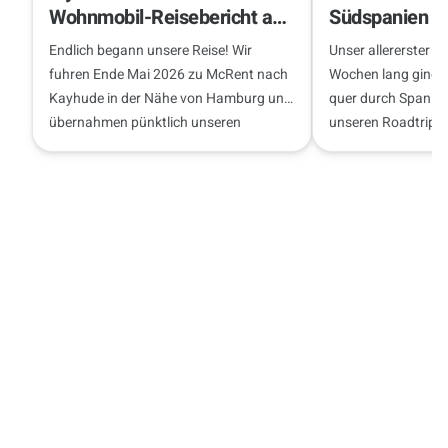
Wohnmobil-Reisebericht ab
Südspanien
Hamburg
Endlich begann unsere Reise! Wir
Unser allererster 
fuhren Ende Mai 2026 zu McRent nach
Wochen lang ging 
Kayhude in der Nähe von Hamburg und
quer durch Spanie
übernahmen pünktlich unseren
unseren Roadtrip!
Begleiter für die nächste Woche – ein
Fahrzeug…