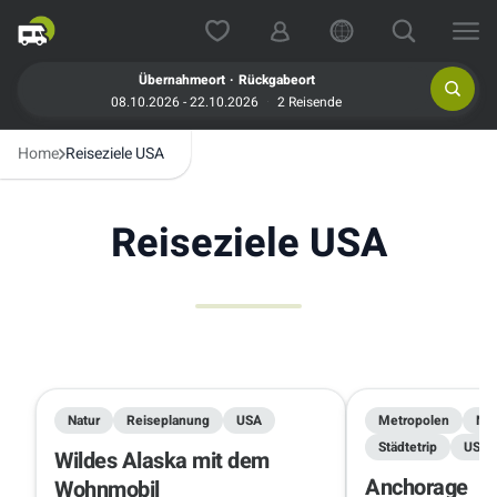
.
Übernahmeort
Rückgabeort
08.10.2026 - 22.10.2026
2 Reisende
Home
Reiseziele USA
Reiseziele USA
Natur
Reiseplanung
USA
Metropolen
Nat
Städtetrip
USA
Wildes Alaska mit dem
Anchorage
Wohnmobil