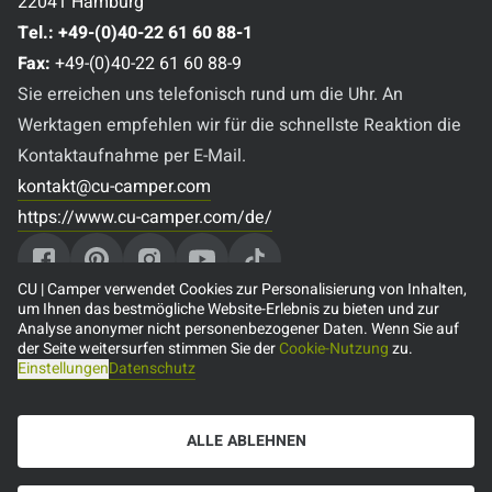
22041 Hamburg
Tel.:
+49-(0)40-22 61 60 88-1
Fax:
+49-(0)40-22 61 60 88-9
Sie erreichen uns telefonisch rund um die Uhr. An
Werktagen empfehlen wir für die schnellste Reaktion die
Kontaktaufnahme per E-Mail.
kontakt@cu-camper.com
https://www.cu-camper.com/de/
CU | Camper verwendet Cookies zur Personalisierung von Inhalten,
um Ihnen das bestmögliche Website-Erlebnis zu bieten und zur
Analyse anonymer nicht personenbezogener Daten. Wenn Sie auf
Beliebte Reiseziele
der Seite weitersurfen stimmen Sie der
Cookie-Nutzung
zu.
Einstellungen
Datenschutz
🇨🇦 Camper mieten in Kanada
🇺🇸 Camper mieten in den USA
ALLE ABLEHNEN
🇦🇺 Camper mieten in Australien
🇳🇿 Camper mieten in Neuseeland