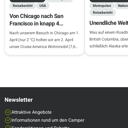
Reisebericht
USA
Metropolen
Nation
Reisebericht
Von Chicago nach San
Unendliche Wei
Francisco in knapp 4
Wochen
Was auf einem Roadtr
Nach unserem Besuch in Chicago am 1.
British Columbia, übe
April (nur 2 °C) holten wir am 2. April
schließlich Alaska erl
unser Cruise America Wohnmobil (7,6
erfahren Sie hier!
m) ab. Ein brandneues Wohnmobil mit
nur 300 km…
Newsletter
Attraktive Angebote
Informationen rund um den Camper