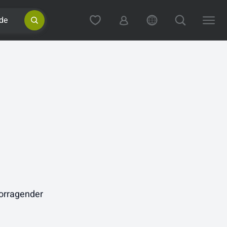
de
vorragender