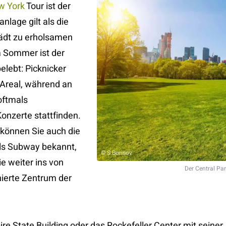
w York
Tour ist der
nlage gilt als die
lädt zu erholsamen
m Sommer ist der
lebt: Picknicker
 Areal, während an
ftmals
onzerte stattfinden.
können Sie auch die
als Subway bekannt,
© S.Borisov
ie weiter ins von
Der Central Pa
ierte Zentrum der
e State Building oder das Rockefeller Center mit seiner