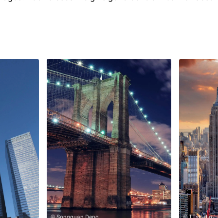
© Songquan Deng
© TTstudio