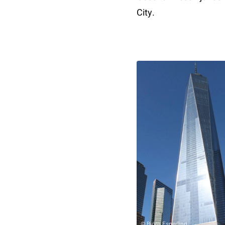
City.
© Björn Esperling