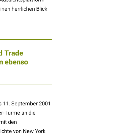
nen herrlichen Blick
d Trade
in ebenso
es 11. September 2001
er-Türme an die
mit den
hichte von New York