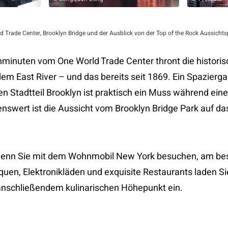
d Trade Center, Brooklyn Bridge und der Ausblick von der Top of the Rock Aussichts
hminuten vom One World Trade Center thront die histori
dem East River – und das bereits seit 1869. Ein Spazier
en Stadtteil Brooklyn ist praktisch ein Muss während ein
nswert ist die Aussicht vom Brooklyn Bridge Park auf d
 wenn Sie mit dem Wohnmobil New York besuchen, am b
quen, Elektronikläden und exquisite Restaurants laden Si
nschließendem kulinarischen Höhepunkt ein.