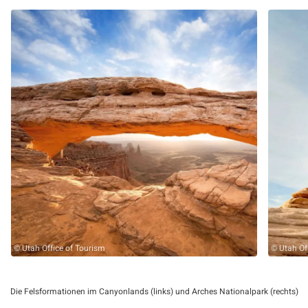
© Utah Office of Tourism
© Utah Of
Die Felsformationen im Canyonlands (links) und Arches Nationalpark (rechts)