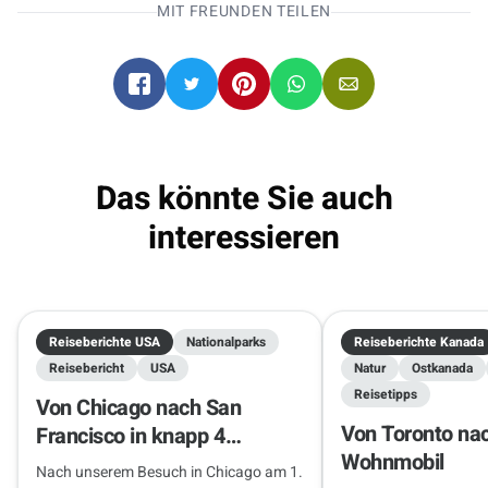
MIT FREUNDEN TEILEN
Wohnmobile direkt online buchen
.
Salt Lake City
Salt Lake City
08.10.2026 - 22.10.2026
2 Reisende
Das könnte Sie auch
interessieren
Reiseberichte USA
Nationalparks
Reiseberichte Kanada
Reisebericht
USA
Natur
Ostkanada
Reisetipps
Von Chicago nach San
Von Toronto na
Francisco in knapp 4
Wohnmobil
Wochen
Nach unserem Besuch in Chicago am 1.