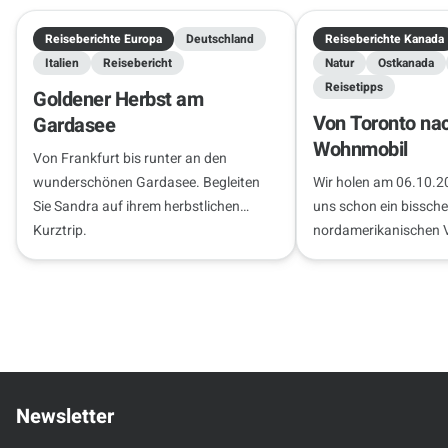
Reiseberichte Europa
Deutschland
Reiseberichte Kanada
Italien
Reisebericht
Natur
Ostkanada
Reisetipps
Goldener Herbst am
Von Toronto na
Gardasee
Wohnmobil
Von Frankfurt bis runter an den
wunderschönen Gardasee. Begleiten
Wir holen am 06.10.2
Sie Sandra auf ihrem herbstlichen
uns schon ein bissch
Kurztrip.
nordamerikanischen 
haben – wir sind berei
und haben die Niagar
Freunde bei…
Newsletter