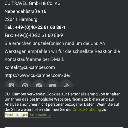
CU TRAVEL GmbH & Co. KG
Nebendahlstraße 16
22041 Hamburg
Tel.:
+49-(0)40-22 61 60 88-1
Fax:
+49-(0)40-22 61 60 88-9
Sie erreichen uns telefonisch rund um die Uhr. An
Werktagen empfehlen wir für die schnellste Reaktion die
Kontaktaufnahme per E-Mail.
kontakt@cu-camper.com
https://www.cu-camper.com/de/
CU | Camper verwendet Cookies zur Personalisierung von Inhalten,
um Ihnen das bestmögliche Website-Erlebnis zu bieten und zur
Analyse anonymer nicht personenbezogener Daten. Wenn Sie auf
Beliebte Reiseziele
der Seite weitersurfen stimmen Sie der
Cookie-Nutzung
zu.
Einstellungen
Datenschutz
🇨🇦 Camper mieten in Kanada
🇺🇸 Camper mieten in den USA