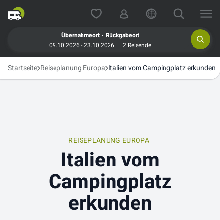
.
Übernahmeort
Rückgabeort
09.10.2026 - 23.10.2026
2 Reisende
Startseite
Reiseplanung Europa
Italien vom Campingplatz erkunden
REISEPLANUNG EUROPA
Italien vom
Campingplatz
erkunden