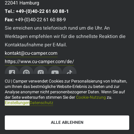
22041 Hamburg
Tel.:
+49-(0)40-22 61 60 88-1
Fax:
+49-(0)40-22 61 60 88-9
Sie erreichen uns telefonisch rund um die Uhr. An
Werktagen empfehlen wir für die schnellste Reaktion die
Kontaktaufnahme per E-Mail.
kontakt@cu-camper.com
https://www.cu-camper.com/de/
CU | Camper verwendet Cookies zur Personalisierung von Inhalten,
um Ihnen das bestmögliche Website-Erlebnis zu bieten und zur
Analyse anonymer nicht personenbezogener Daten. Wenn Sie auf
Beliebte Reiseziele
der Seite weitersurfen stimmen Sie der
Cookie-Nutzung
zu.
Einstellungen
Datenschutz
🇨🇦 Camper mieten in Kanada
🇺🇸 Camper mieten in den USA
ALLE ABLEHNEN
🇦🇺 Camper mieten in Australien
🇳🇿 Camper mieten in Neuseeland