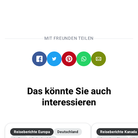
Entdecke mit unseren
Campern die Welt!
MIT FREUNDEN TEILEN
Wohnmobile direkt online buchen
.
Rom
Rom
09.10.2026 - 23.10.2026
2 Reisende
Das könnte Sie auch
interessieren
Reiseberichte Europa
Deutschland
Reiseberichte Kanada