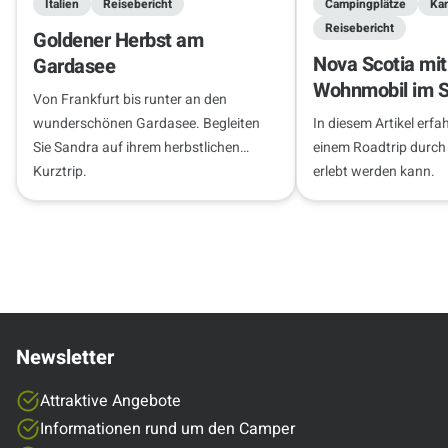
Italien
Reisebericht
Campingplätze
Ka
Reisebericht
Goldener Herbst am
Nova Scotia mi
Gardasee
Wohnmobil im 
Von Frankfurt bis runter an den
wunderschönen Gardasee. Begleiten
In diesem Artikel erfa
Sie Sandra auf ihrem herbstlichen
einem Roadtrip durch 
Kurztrip.
erlebt werden kann.
Newsletter
Attraktive Angebote
Informationen rund um den Camper