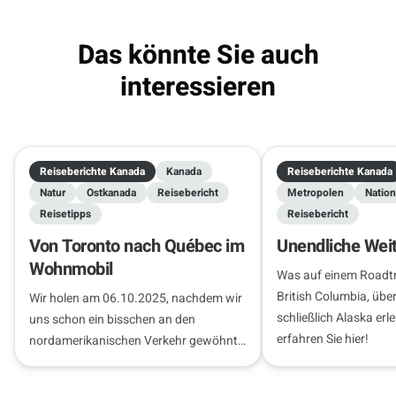
Das könnte Sie auch
interessieren
Reiseberichte Kanada
Kanada
Reiseberichte Kanada
Natur
Ostkanada
Reisebericht
Metropolen
Nation
Reisetipps
Reisebericht
Von Toronto nach Québec im
Unendliche Wei
Wohnmobil
Was auf einem Roadtr
British Columbia, übe
Wir holen am 06.10.2025, nachdem wir
schließlich Alaska erl
uns schon ein bisschen an den
erfahren Sie hier!
nordamerikanischen Verkehr gewöhnt
haben – wir sind bereits drei Tage da
und haben die Niagarafälle und