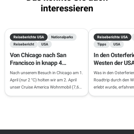
interessieren
Reiseberichte USA
Nationalparks
Reiseberichte USA
Reisebericht
USA
Tipps
USA
Von Chicago nach San
In den Osterfer
Francisco in knapp 4
Westen der US
Wochen
Nach unserem Besuch in Chicago am 1.
Was in den Osterferie
April (nur 2 °C) holten wir am 2. April
Roadtrip durch den W
unser Cruise America Wohnmobil (7,6
erlebt wurde, erfahren
m) ab. Ein brandneues Wohnmobil mit
Reisebericht.
nur 300 km…