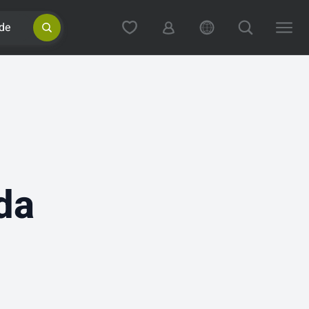
de
da