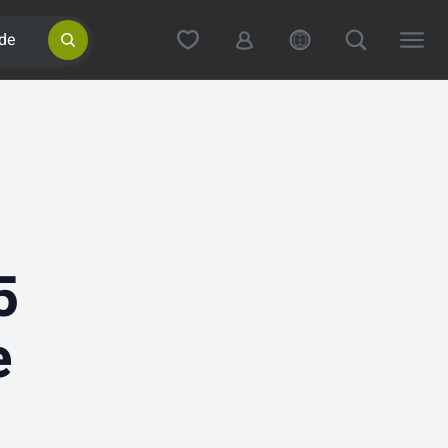
de
5
e