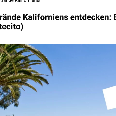
trände Kaliforniens!
rände Kaliforniens entdecken:
ecito)