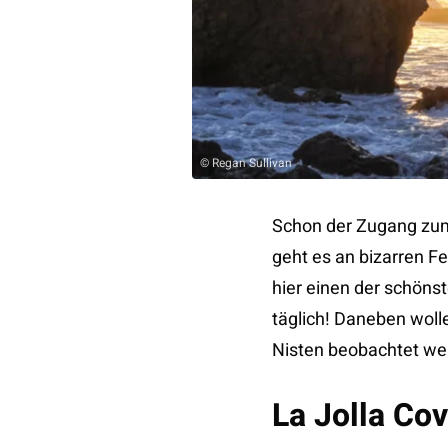
© Regan Sullivan
Schon der Zugang zum 
geht es an bizarren F
hier einen der schöns
täglich! Daneben wol
Nisten beobachtet wer
La Jolla Co