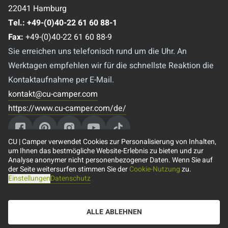
22041 Hamburg
Tel.:
+49-(0)40-22 61 60 88-1
Fax:
+49-(0)40-22 61 60 88-9
Sie erreichen uns telefonisch rund um die Uhr. An
Werktagen empfehlen wir für die schnellste Reaktion die
Kontaktaufnahme per E-Mail.
kontakt@cu-camper.com
https://www.cu-camper.com/de/
CU | Camper verwendet Cookies zur Personalisierung von Inhalten,
um Ihnen das bestmögliche Website-Erlebnis zu bieten und zur
Analyse anonymer nicht personenbezogener Daten. Wenn Sie auf
Beliebte Reiseziele
der Seite weitersurfen stimmen Sie der
Cookie-Nutzung
zu.
Einstellungen
Datenschutz
🇨🇦 Camper mieten in Kanada
🇺🇸 Camper mieten in den USA
ALLE ABLEHNEN
🇦🇺 Camper mieten in Australien
🇳🇿 Camper mieten in Neuseeland