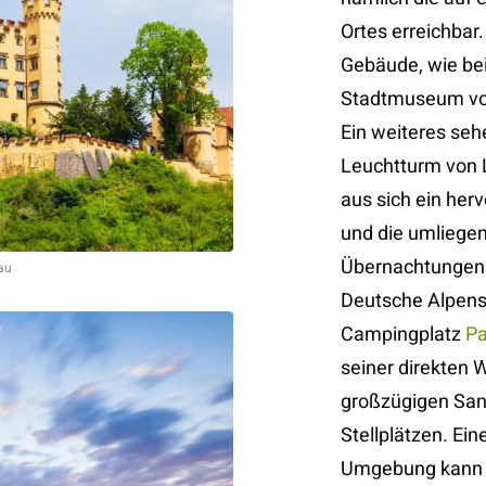
Ortes erreichbar.
Gebäude, wie bei
Stadtmuseum vo
Ein weiteres seh
Leuchtturm von 
aus sich ein her
und die umliegen
Übernachtungen 
au
Deutsche Alpenst
Campingplatz
Pa
seiner direkten 
großzügigen San
Stellplätzen. Ei
Umgebung kann 