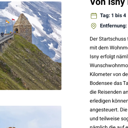
Von Isny
Tag: 1 bis 4
Entfernung:
Der Startschuss 
mit dem Wohnmobi
Isny erfolgt näm
Wunschwohnmobils
Kilometer von de
Bodensee das Tag
die Reisenden a
erledigen können
angesteuert. Die
und teilweise so
nämlich die auf e