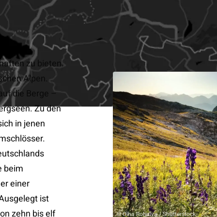
aften zu bieten.
ischen Alpen.
auf die Berge –
Bergseen. Zu den
ich in jenen
mschlösser.
eutschlands
e beim
er einer
Ausgelegt ist
on zehn bis elf
© Olha Rohulya / Shutterstock