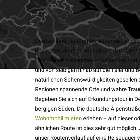
Deutschland hat atemberaubende Landsch
Besonders deutlich wird dies in den bayer
Einzigartige Aussichten ergeben sich dort 
und von selbigen hinab auf die Täler und 
natürlichen Sehenswürdigkeiten gesellen s
Regionen spannende Orte und wahre Trau
Begeben Sie sich auf Erkundungstour in D
bergigen Süden. Die deutsche Alpenstraß
Wohnmobil mieten
erleben – auf dieser od
ähnlichen Route ist dies sehr gut möglich. 
unser Routenverlauf auf eine Reisedauer v