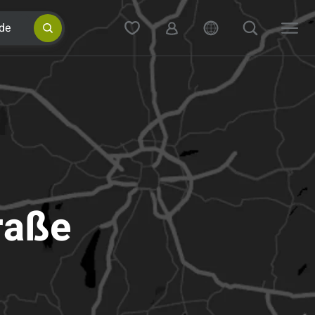
de
raße