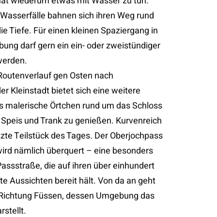
at wiederum etwas mit Wasser zu tun.
Wasserfälle bahnen sich ihren Weg rund
die Tiefe. Für einen kleinen Spaziergang in
ung darf gern ein ein- oder zweistündiger
werden.
 Routenverlauf gen Osten nach
r Kleinstadt bietet sich eine weitere
s malerische Örtchen rund um das Schloss
Speis und Trank zu genießen. Kurvenreich
tzte Teilstück des Tages. Der Oberjochpass
ird nämlich überquert – eine besonders
ssstraße, die auf ihren über einhundert
e Aussichten bereit hält. Von da an geht
 Richtung Füssen, dessen Umgebung das
rstellt.