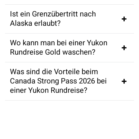
Ist ein Grenzübertritt nach
Für Schotterpisten wie den Dempster Highway ist ein 
Alaska erlaubt?
4x4 Truck Camper ratsam.
Wo kann man bei einer Yukon
Ja, Fahrten nach Skagway oder Haines (USA) sind in 
Rundreise Gold waschen?
der Regel gestattet.
Was sind die Vorteile beim
Am „Free Claim #6“ in Dawson City ist es kostenlos 
Canada Strong Pass 2026 bei
möglich.
einer Yukon Rundreise?
Der Pass bietet freien Eintritt in Nationalparks und 25 
% Camping-Rabatt im Sommer 2026.