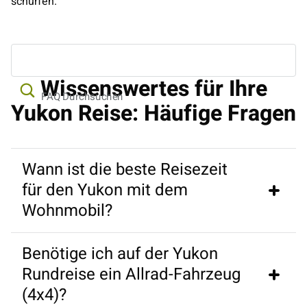
schürfen.
Wissenswertes für Ihre
FAQ Durchsuchen
Yukon Reise: Häufige Fragen
Wann ist die beste Reisezeit
für den Yukon mit dem
Wohnmobil?
Benötige ich auf der Yukon
Juni bis August für mildes Wetter; ab Ende August für 
Rundreise ein Allrad-Fahrzeug
Polarlichter.
(4x4)?