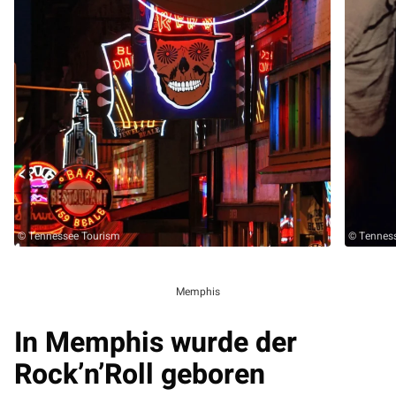
© Tennessee Tourism
© Tennes
Memphis
In Memphis wurde der
Rock’n’Roll geboren