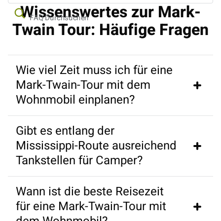
Wissenswertes zur Mark-
FAQ Durchsuchen
Twain Tour: Häufige Fragen
Wie viel Zeit muss ich für eine
Mark-Twain-Tour mit dem
Wohnmobil einplanen?
Gibt es entlang der
Für die rund 3000 Kilometer lange Route von 
Mississippi-Route ausreichend
Minneapolis nach New Orleans sollten Sie 
Tankstellen für Camper?
mindestens drei Wochen einplanen
Wann ist die beste Reisezeit
Ja, da die Route durch gut besiedelte Bundesstaaten 
für eine Mark-Twain-Tour mit
des Mittleren Westens und Südens führt, ist das 