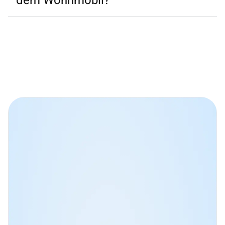
dem Wohnmobil?
Tankstellennetz hervorragend ausgebaut.
Die ideale Reisezeit für eine Mark-Twain-Tour 
entlang des Mississippis ist im Herbst. So können 
Sie den extrem heißen Sommern des Südens 
entgehen. 