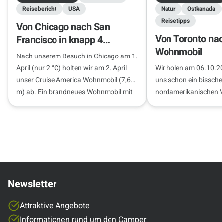
Reisebericht
USA
Natur
Ostkanada
Reisetipps
Von Chicago nach San
Von Toronto na
Francisco in knapp 4
Wohnmobil
Wochen
Nach unserem Besuch in Chicago am 1.
April (nur 2 °C) holten wir am 2. April
Wir holen am 06.10.2
unser Cruise America Wohnmobil (7,6
uns schon ein bissch
m) ab. Ein brandneues Wohnmobil mit
nordamerikanischen 
nur 300 km…
haben – wir sind berei
und haben die Niagar
Freunde bei…
Newsletter
Attraktive Angebote
Informationen rund um den Camper