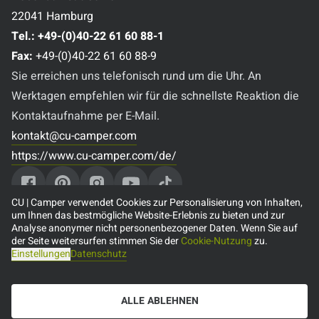
22041 Hamburg
Tel.:
+49-(0)40-22 61 60 88-1
Fax:
+49-(0)40-22 61 60 88-9
Sie erreichen uns telefonisch rund um die Uhr. An
Werktagen empfehlen wir für die schnellste Reaktion die
Kontaktaufnahme per E-Mail.
kontakt@cu-camper.com
https://www.cu-camper.com/de/
CU | Camper verwendet Cookies zur Personalisierung von Inhalten,
um Ihnen das bestmögliche Website-Erlebnis zu bieten und zur
Analyse anonymer nicht personenbezogener Daten. Wenn Sie auf
Beliebte Reiseziele
der Seite weitersurfen stimmen Sie der
Cookie-Nutzung
zu.
Einstellungen
Datenschutz
🇨🇦 Camper mieten in Kanada
🇺🇸 Camper mieten in den USA
ALLE ABLEHNEN
🇦🇺 Camper mieten in Australien