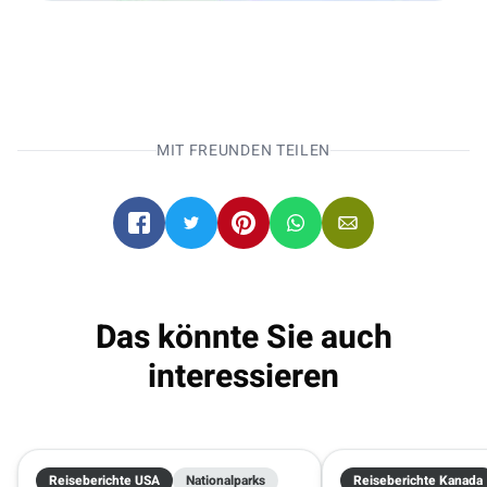
Entdecke mit unseren
Campern die Welt!
MIT FREUNDEN TEILEN
Wohnmobile direkt online buchen
.
Minneapolis
Minneapolis
08.10.2026 - 22.10.2026
2 Reisende
Das könnte Sie auch
interessieren
Reiseberichte USA
Nationalparks
Reiseberichte Kanada