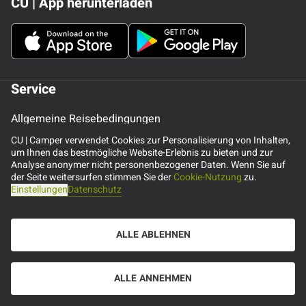
CU | App herunterladen
Service
Allgemeine Reisebedingungen
Fragen und Antworten (FAQ)
CU | Camper verwendet Cookies zur Personalisierung von Inhalten,
um Ihnen das bestmögliche Website-Erlebnis zu bieten und zur
Treueprogramm
Analyse anonymer nicht personenbezogener Daten. Wenn Sie auf
Reiseberichte
der Seite weitersurfen stimmen Sie der
Cookie-Nutzung
zu.
Einstellungen
Datenschutz
Kundenbewertungen
Stellenangebote
Datenschutz
ALLE ABLEHNEN
Impressum
Erklärung zur Barrierefreiheit
ALLE ANNEHMEN
Ausgezeichneter Service