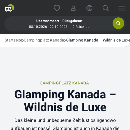
.
Übernahmeort
Rückgabeort
08.10.2026 - 22.10.2026
2 Reisende
Startseite
Campingplatz Kanada
Glamping Kanada – Wildnis de Lux
CAMPINGPLATZ KANADA
Glamping Kanada –
Wildnis de Luxe
Das kleine und unbequeme Zelt lustlos irgendwo
aufbauen ist passé, Glamping ist auch in Kanada die