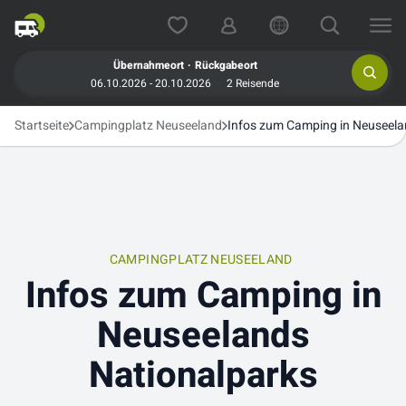
.
Übernahmeort
Rückgabeort
06.10.2026 - 20.10.2026
2 Reisende
Startseite
Campingplatz Neuseeland
Infos zum Camping in Neuseela
CAMPINGPLATZ NEUSEELAND
Infos zum Camping in
Neuseelands
Nationalparks