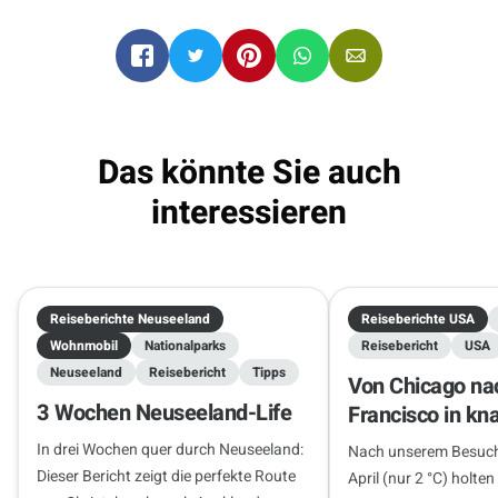
.
Auckland
Auckland
06.10.2026 - 20.10.2026
2 Reisende
Das könnte Sie auch
interessieren
Reiseberichte Neuseeland
Reiseberichte USA
Wohnmobil
Nationalparks
Reisebericht
USA
Neuseeland
Reisebericht
Tipps
Von Chicago na
3 Wochen Neuseeland-Life
Francisco in kn
Wochen
In drei Wochen quer durch Neuseeland:
Nach unserem Besuch
Dieser Bericht zeigt die perfekte Route
April (nur 2 °C) holten