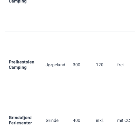
Camping
Preikestolen
Jørpeland
300
120
frei
Camping
Grindafjord
Grinde
400
inkl.
mit CC
Feriesenter