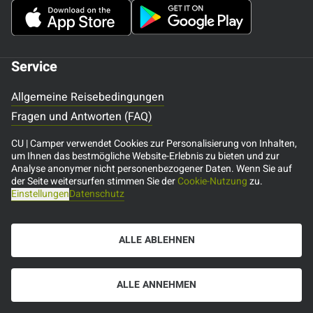
Service
Allgemeine Reisebedingungen
Fragen und Antworten (FAQ)
Treueprogramm
CU | Camper verwendet Cookies zur Personalisierung von Inhalten,
Reiseberichte
um Ihnen das bestmögliche Website-Erlebnis zu bieten und zur
Analyse anonymer nicht personenbezogener Daten. Wenn Sie auf
Kundenbewertungen
der Seite weitersurfen stimmen Sie der
Cookie-Nutzung
zu.
Stellenangebote
Einstellungen
Datenschutz
Datenschutz
Impressum
ALLE ABLEHNEN
Erklärung zur Barrierefreiheit
Ausgezeichneter Service
ALLE ANNEHMEN