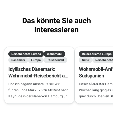
Das könnte Sie auch
interessieren
Reiseberichte Europa
Wohnmobil
Reiseberichte Europa
Dänemark
Europa
Reisebericht
Natur
Reisebericht
Idyllisches Dänemark:
Wohnmobil-Anfä
Wohnmobil-Reisebericht ab
Südspanien
Hamburg
Endlich begann unsere Reise! Wir
Unser allererster Cam
fuhren Ende Mai 2026 zu McRent nach
Wochen lang ging es
Kayhude in der Nähe von Hamburg und
quer durch Spanien. 
übernahmen pünktlich unseren
unseren Roadtrip!
Begleiter für die nächste Woche – ein