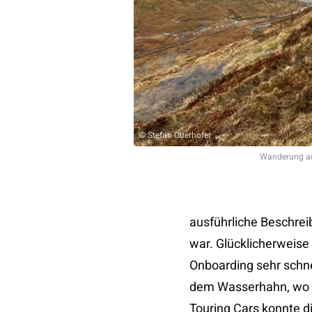
© Stefan Oberhofer
Wanderung au
ausführliche Beschrei
war. Glücklicherweis
Onboarding sehr schne
dem Wasserhahn, wo e
Touring Cars konnte d