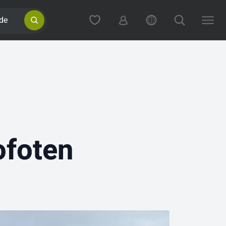
de
ofoten