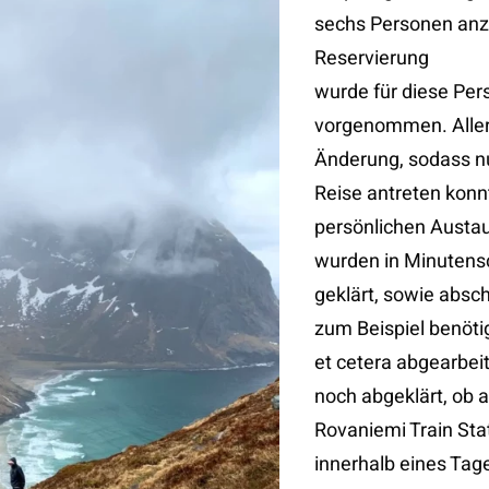
sechs Personen anzu
Reservierung
wurde für diese Pe
vorgenommen. Aller
Änderung, sodass nu
Reise antreten konn
persönlichen Austa
wurden in Minutensc
geklärt, sowie absc
zum Beispiel benöti
et cetera abgearbei
noch abgeklärt, ob a
Rovaniemi Train Sta
innerhalb eines Tag