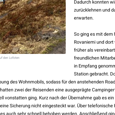
Dadurch konnten wi
zurücklehnen und d
erwarten.
So ging es mit dem
Rovaniemi und dort 
früher als vereinbar
freundlichen Mitarbe
f den Lofoten
in Empfang genomme
Station gebracht. Do
bung des Wohnmobils, sodass für den anstehenden Roadt
e hatten zwei der Reisenden eine ausgeprägte Campinger
ll vonstatten ging. Kurz nach der Übernahme gab es ein
ine Sicherung nicht eingesteckt war. Über telefonisch
ies auch sehr schnell behoben werden. Anschließend gin