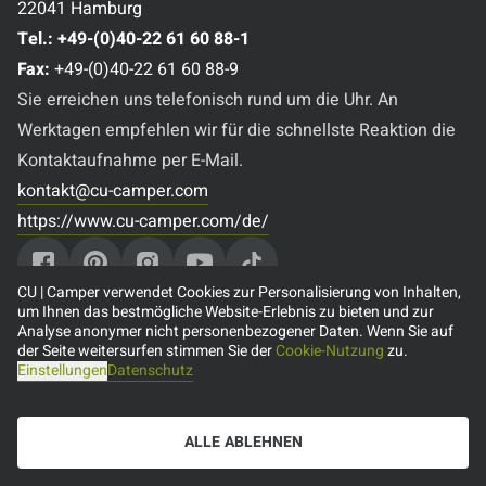
22041 Hamburg
Tel.:
+49-(0)40-22 61 60 88-1
Fax:
+49-(0)40-22 61 60 88-9
Sie erreichen uns telefonisch rund um die Uhr. An
Werktagen empfehlen wir für die schnellste Reaktion die
Kontaktaufnahme per E-Mail.
kontakt@cu-camper.com
https://www.cu-camper.com/de/
CU | Camper verwendet Cookies zur Personalisierung von Inhalten,
um Ihnen das bestmögliche Website-Erlebnis zu bieten und zur
Analyse anonymer nicht personenbezogener Daten. Wenn Sie auf
Beliebte Reiseziele
der Seite weitersurfen stimmen Sie der
Cookie-Nutzung
zu.
Einstellungen
Datenschutz
🇨🇦 Camper mieten in Kanada
🇺🇸 Camper mieten in den USA
ALLE ABLEHNEN
🇦🇺 Camper mieten in Australien
🇳🇿 Camper mieten in Neuseeland