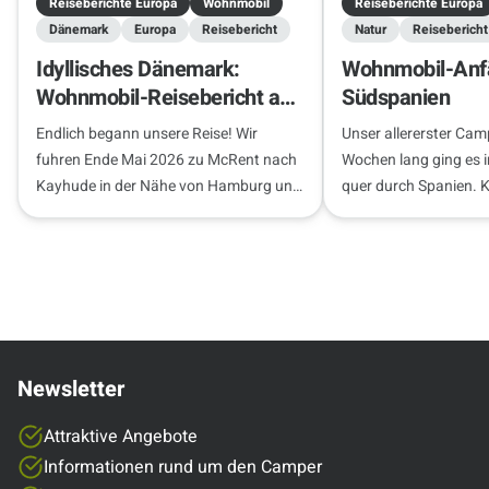
Reiseberichte Europa
Wohnmobil
Reiseberichte Europa
Dänemark
Europa
Reisebericht
Natur
Reisebericht
Idyllisches Dänemark:
Wohnmobil-Anfä
Wohnmobil-Reisebericht ab
Südspanien
Hamburg
Endlich begann unsere Reise! Wir
Unser allererster Cam
fuhren Ende Mai 2026 zu McRent nach
Wochen lang ging es
Kayhude in der Nähe von Hamburg und
quer durch Spanien. 
übernahmen pünktlich unseren
unseren Roadtrip!
Begleiter für die nächste Woche – ein
Fahrzeug…
Newsletter
Attraktive Angebote
Informationen rund um den Camper