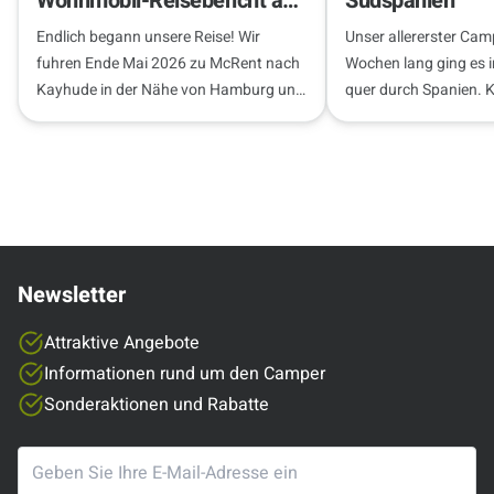
Wohnmobil-Reisebericht ab
Südspanien
Hamburg
Endlich begann unsere Reise! Wir
Unser allererster Cam
fuhren Ende Mai 2026 zu McRent nach
Wochen lang ging es
Kayhude in der Nähe von Hamburg und
quer durch Spanien. 
übernahmen pünktlich unseren
unseren Roadtrip!
Begleiter für die nächste Woche – ein
Fahrzeug…
Newsletter
Attraktive Angebote
Informationen rund um den Camper
Sonderaktionen und Rabatte