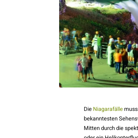
Die
Niagarafälle
muss m
bekanntesten Sehensw
Mitten durch die spekt
oder ein Helikopterfl