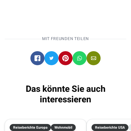
Entdecke mit unseren
Campern die Welt!
MIT FREUNDEN TEILEN
Wohnmobile direkt online buchen
.
Fort Lauderdale
Fort Lauderdale
07.10.2026 - 21.10.2026
2 Reisende
Das könnte Sie auch
interessieren
Reiseberichte Europa
Wohnmobil
Reiseberichte USA