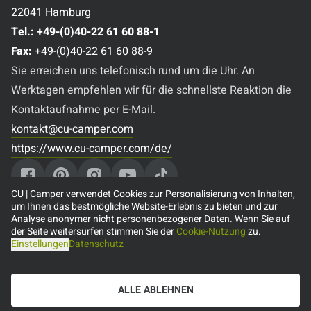
22041 Hamburg
Tel.:
+49-(0)40-22 61 60 88-1
Fax:
+49-(0)40-22 61 60 88-9
Sie erreichen uns telefonisch rund um die Uhr. An
Werktagen empfehlen wir für die schnellste Reaktion die
Kontaktaufnahme per E-Mail.
kontakt@cu-camper.com
https://www.cu-camper.com/de/
CU | Camper verwendet Cookies zur Personalisierung von Inhalten,
um Ihnen das bestmögliche Website-Erlebnis zu bieten und zur
Analyse anonymer nicht personenbezogener Daten. Wenn Sie auf
Beliebte Reiseziele
der Seite weitersurfen stimmen Sie der
Cookie-Nutzung
zu.
Einstellungen
Datenschutz
🇨🇦 Camper mieten in Kanada
🇺🇸 Camper mieten in den USA
ALLE ABLEHNEN
🇦🇺 Camper mieten in Australien
🇳🇿 Camper mieten in Neuseeland