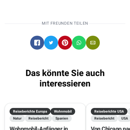
Entdecke mit unseren
Campern die Welt!
MIT FREUNDEN TEILEN
Wohnmobile direkt online buchen
.
Anchorage
Anchorage
06.10.2026 - 20.10.2026
2 Reisende
Das könnte Sie auch
interessieren
Reiseberichte Europa
Wohnmobil
Reiseberichte USA
Natur
Reisebericht
Spanien
Reisebericht
USA
Wohnmobil-Anfänger in
Von Chicago na