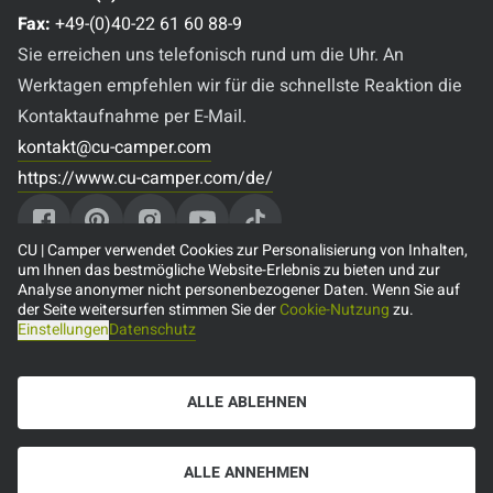
Fax:
+49-(0)40-22 61 60 88-9
Sie erreichen uns telefonisch rund um die Uhr. An
Werktagen empfehlen wir für die schnellste Reaktion die
Kontaktaufnahme per E-Mail.
kontakt@cu-camper.com
https://www.cu-camper.com/de/
CU | Camper verwendet Cookies zur Personalisierung von Inhalten,
um Ihnen das bestmögliche Website-Erlebnis zu bieten und zur
Analyse anonymer nicht personenbezogener Daten. Wenn Sie auf
Beliebte Reiseziele
der Seite weitersurfen stimmen Sie der
Cookie-Nutzung
zu.
Einstellungen
Datenschutz
🇨🇦 Camper mieten in Kanada
🇺🇸 Camper mieten in den USA
ALLE ABLEHNEN
🇦🇺 Camper mieten in Australien
🇳🇿 Camper mieten in Neuseeland
🇩🇪 Camper mieten in Deutschland
ALLE ANNEHMEN