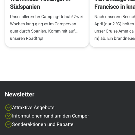
Südspanien
Francisco in kn
Wochen
Unser allererster Camping-Urlaub! Zwei
Nach unserem Besuch
Wochen lang ging es im Campervan
April (nur 2 °C) holten
quer durch Spanien. Komm mit auf
unser Cruise America
unseren Roadtrip!
m) ab. Ein brandneue
nur 300 km…
Newsletter
Attraktive Angebote
Informationen rund um den Camper
Sonderaktionen und Rabatte