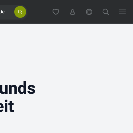
de
ounds
it