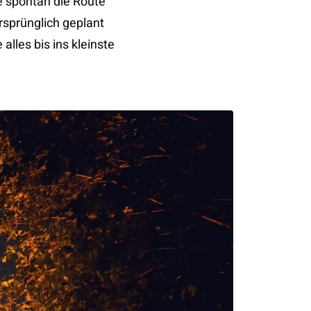
e spontan die Route
rsprünglich geplant
alles bis ins kleinste