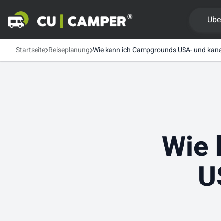
Übe
Startseite
Reiseplanung
Wie kann ich Campgrounds USA- und kana
Wie 
U