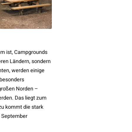
am ist, Campgrounds
eren Ländern, sondern
hten, werden einige
 besonders
 großen Norden –
erden. Das liegt zum
zu kommt die stark
nd September