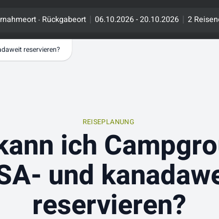
.
rnahmeort
Rückgabeort
06.10.2026 - 20.10.2026
2 Reisen
daweit reservieren?
REISEPLANUNG
kann ich Campgr
SA- und kanadawe
reservieren?