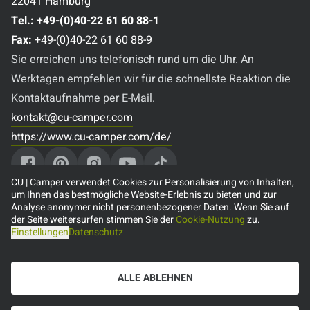
22041 Hamburg
Tel.:
+49-(0)40-22 61 60 88-1
Fax:
+49-(0)40-22 61 60 88-9
Sie erreichen uns telefonisch rund um die Uhr. An
Werktagen empfehlen wir für die schnellste Reaktion die
Kontaktaufnahme per E-Mail.
kontakt@cu-camper.com
https://www.cu-camper.com/de/
CU | Camper verwendet Cookies zur Personalisierung von Inhalten,
um Ihnen das bestmögliche Website-Erlebnis zu bieten und zur
Analyse anonymer nicht personenbezogener Daten. Wenn Sie auf
Beliebte Reiseziele
der Seite weitersurfen stimmen Sie der
Cookie-Nutzung
zu.
Einstellungen
Datenschutz
🇨🇦 Camper mieten in Kanada
🇺🇸 Camper mieten in den USA
ALLE ABLEHNEN
🇦🇺 Camper mieten in Australien
🇳🇿 Camper mieten in Neuseeland