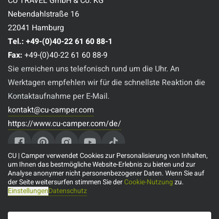
CU TRAVEL GmbH & Co. KG
Nebendahlstraße 16
22041 Hamburg
Tel.:
+49-(0)40-22 61 60 88-1
Fax:
+49-(0)40-22 61 60 88-9
Sie erreichen uns telefonisch rund um die Uhr. An
Werktagen empfehlen wir für die schnellste Reaktion die
Kontaktaufnahme per E-Mail.
kontakt@cu-camper.com
https://www.cu-camper.com/de/
CU | Camper verwendet Cookies zur Personalisierung von Inhalten,
um Ihnen das bestmögliche Website-Erlebnis zu bieten und zur
Analyse anonymer nicht personenbezogener Daten. Wenn Sie auf
Beliebte Reiseziele
der Seite weitersurfen stimmen Sie der
Cookie-Nutzung
zu.
Einstellungen
Datenschutz
🇨🇦 Camper mieten in Kanada
🇺🇸 Camper mieten in den USA