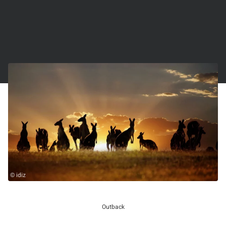
© idiz
Outback