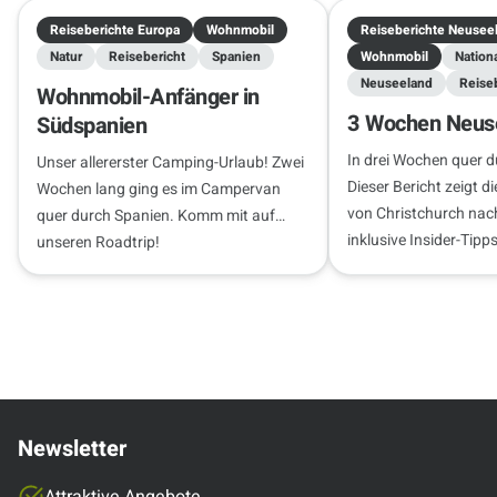
Reiseberichte Europa
Wohnmobil
Reiseberichte Neusee
Natur
Reisebericht
Spanien
Wohnmobil
Nation
Neuseeland
Reise
Wohnmobil-Anfänger in
3 Wochen Neuse
Südspanien
In drei Wochen quer 
Unser allererster Camping-Urlaub! Zwei
Dieser Bericht zeigt d
Wochen lang ging es im Campervan
von Christchurch nac
quer durch Spanien. Komm mit auf
inklusive Insider-Tip
unseren Roadtrip!
Camping und Stellplä
Newsletter