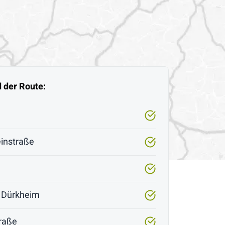
d der Route:
instraße
d Dürkheim
raße