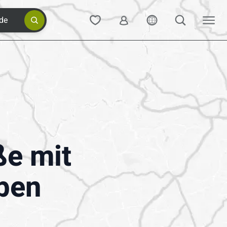
de
ße mit
ben