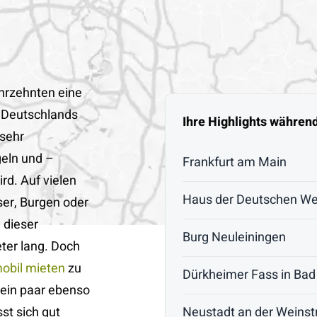
ahrzehnten eine
n Deutschlands
Ihre Highlights währen
 sehr
geln und –
Frankfurt am Main
d. Auf vielen
Haus der Deutschen We
er, Burgen oder
 dieser
Burg Neuleiningen
ter lang. Doch
bil mieten
zu
Dürkheimer Fass in Ba
 ein paar ebenso
st sich gut
Neustadt an der Weinst