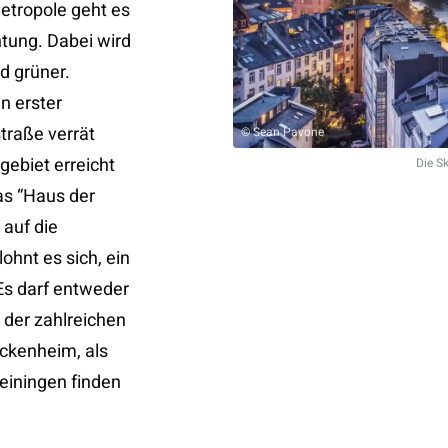
etropole geht es
htung. Dabei wird
nd grüner.
n erster
traße verrät
© Sean Pavone
gebiet erreicht
Die S
as “Haus der
 auf die
hnt es sich, ein
Es darf entweder
der zahlreichen
ckenheim, als
einingen finden