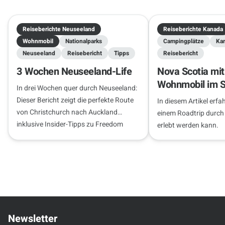
Reiseberichte Neuseeland
Reiseberichte Kanada
Wohnmobil
Nationalparks
Campingplätze
Ka
Neuseeland
Reisebericht
Tipps
Reisebericht
3 Wochen Neuseeland-Life
Nova Scotia mi
Wohnmobil im 
In drei Wochen quer durch Neuseeland:
Dieser Bericht zeigt die perfekte Route
In diesem Artikel erfa
von Christchurch nach Auckland
einem Roadtrip durch 
inklusive Insider-Tipps zu Freedom
erlebt werden kann.
Camping und Stellplätzen.
Newsletter