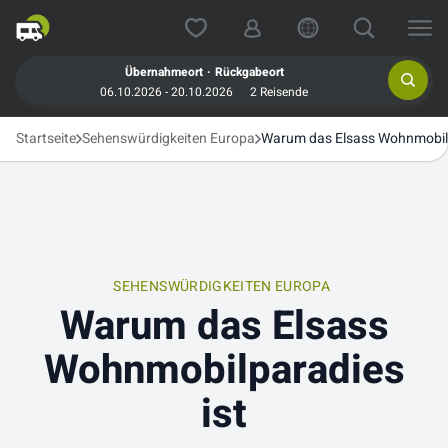
.
Übernahmeort
Rückgabeort
06.10.2026 - 20.10.2026
2 Reisende
Startseite
Sehenswürdigkeiten Europa
Warum das Elsass Wohnmobilp
SEHENSWÜRDIGKEITEN EUROPA
Warum das Elsass
Wohnmobilparadies
ist