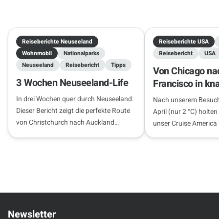
Reiseberichte Neuseeland
Reiseberichte USA
Wohnmobil
Nationalparks
Reisebericht
USA
Neuseeland
Reisebericht
Tipps
Von Chicago na
3 Wochen Neuseeland-Life
Francisco in kn
Wochen
In drei Wochen quer durch Neuseeland:
Nach unserem Besuch
Dieser Bericht zeigt die perfekte Route
April (nur 2 °C) holten
von Christchurch nach Auckland
unser Cruise America
inklusive Insider-Tipps zu Freedom
m) ab. Ein brandneue
Camping und Stellplätzen.
nur 300 km…
Newsletter