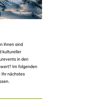
n ihnen sind
 kultureller
urevents in den
swert? Im folgenden
 Ihr nächstes
ssen.