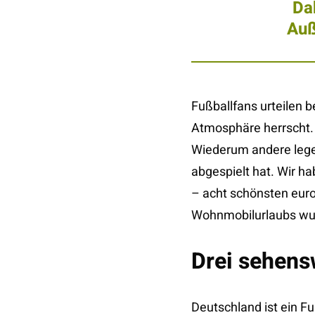
Da
Auß
Fußballfans urteilen b
Atmosphäre herrscht. 
Wiederum andere legen
abgespielt hat. Wir h
– acht schönsten euro
Wohnmobilurlaubs wun
Drei sehens
Deutschland ist ein F