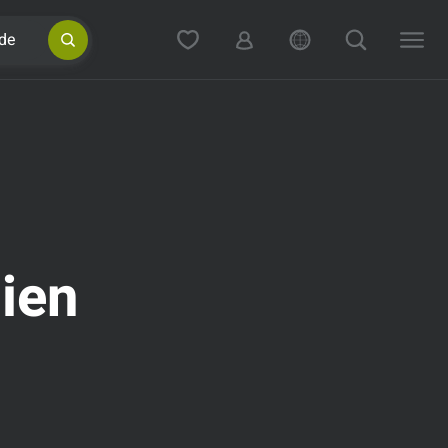
de
ien