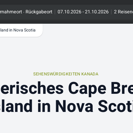
.
rnahmeort
Rückgabeort
07.10.2026 - 21.10.2026
2 Reisen
land in Nova Scotia
SEHENSWÜRDIGKEITEN KANADA
erisches Cape Br
sland in Nova Scot