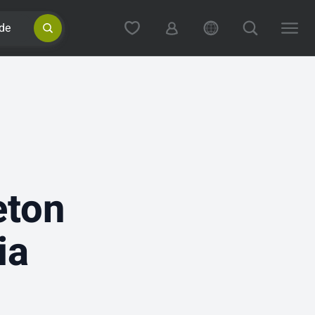
de
eton
ia