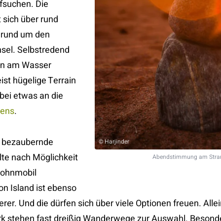
fsuchen. Die
 sich über rund
r rund um den
Insel. Selbstredend
von am Wasser
ist hügelige Terrain
bei etwas an die
iens
.
h bezaubernde
© Harjinder
lte nach Möglichkeit
Abendstimmung am Strand
 Wohnmobil
on Island ist ebenso
rer. Und die dürfen sich über viele Optionen freuen. All
rk stehen fast dreißig Wanderwege zur Auswahl. Beson