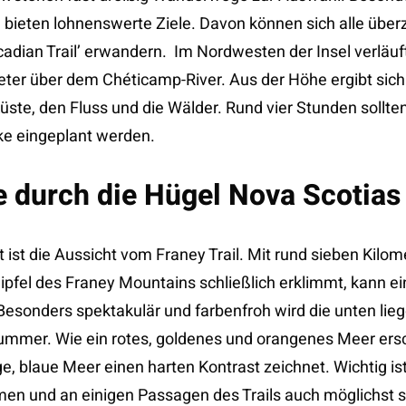
, bieten lohnenswerte Ziele. Davon können sich alle über
adian Trail’ erwandern. Im Nordwesten der Insel verläuft
ter über dem Chéticamp-River. Aus der Höhe ergibt sich
üste, den Fluss und die Wälder. Rund vier Stunden sollte
cke eingeplant werden.
durch die Hügel Nova Scotias
ist die Aussicht vom Franey Trail. Mit rund sieben Kilomet
Gipfel des Franey Mountains schließlich erklimmt, kann e
esonders spektakulär und farbenfroh wird die unten lie
ummer. Wie ein rotes, goldenes und orangenes Meer er
ge, blaue Meer einen harten Kontrast zeichnet. Wichtig i
n und an einigen Passagen des Trails auch möglichst si