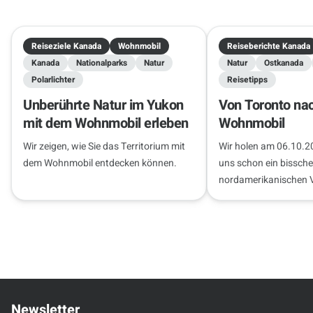
Reiseziele Kanada
Wohnmobil
Reiseberichte Kanada
Kanada
Nationalparks
Natur
Natur
Ostkanada
Polarlichter
Reisetipps
Unberührte Natur im Yukon
Von Toronto na
mit dem Wohnmobil erleben
Wohnmobil
Wir zeigen, wie Sie das Territorium mit
Wir holen am 06.10.2
dem Wohnmobil entdecken können.
uns schon ein bissch
nordamerikanischen 
haben – wir sind berei
und haben die Niagar
Freunde bei…
Newsletter