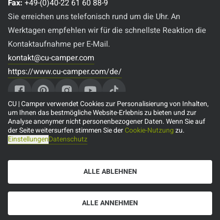
Fax:
+49-(0)40-22 61 60 88-9
Sie erreichen uns telefonisch rund um die Uhr. An
Werktagen empfehlen wir für die schnellste Reaktion die
Kontaktaufnahme per E-Mail.
kontakt@cu-camper.com
https://www.cu-camper.com/de/
CU | Camper verwendet Cookies zur Personalisierung von Inhalten,
um Ihnen das bestmögliche Website-Erlebnis zu bieten und zur
Analyse anonymer nicht personenbezogener Daten. Wenn Sie auf
Beliebte Reiseziele
der Seite weitersurfen stimmen Sie der
Cookie-Nutzung
zu.
Einstellungen
Datenschutz
🇨🇦 Camper mieten in Kanada
🇺🇸 Camper mieten in den USA
ALLE ABLEHNEN
🇦🇺 Camper mieten in Australien
🇳🇿 Camper mieten in Neuseeland
🇩🇪 Camper mieten in Deutschland
ALLE ANNEHMEN