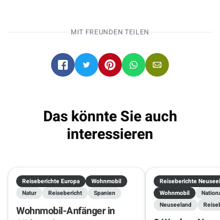
Campern die Welt!
MIT FREUNDEN TEILEN
Wohnmobile direkt online buchen
.
Kapstadt
Kapstadt
07.10.2026 - 21.10.2026
2 Reisende
Das könnte Sie auch
interessieren
Reiseberichte Europa
Wohnmobil
Reiseberichte Neusee
Natur
Reisebericht
Spanien
Wohnmobil
Nation
Neuseeland
Reise
Wohnmobil-Anfänger in