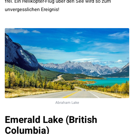
frei. Ein Helikopter-Flug über den See wird so zum
unvergesslichen Ereignis!
© Lacey Gilmour
Abraham Lake
Emerald Lake (British
Columbia)