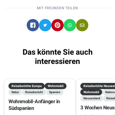
Campern die Welt!
MIT FREUNDEN TEILEN
Wohnmobile direkt online buchen
.
Salt Lake City
Salt Lake City
07.10.2026 - 21.10.2026
2 Reisende
Das könnte Sie auch
interessieren
Reiseberichte Europa
Wohnmobil
Reiseberichte Neusee
Natur
Reisebericht
Spanien
Wohnmobil
Nation
Neuseeland
Reise
Wohnmobil-Anfänger in
3 Wochen Neuse
Südspanien