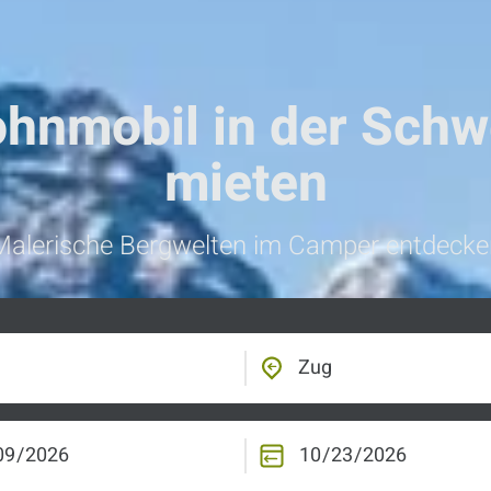
hnmobil in der Schw
mieten
Malerische Bergwelten im Camper entdecke