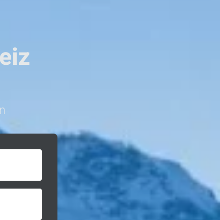
eiz
n