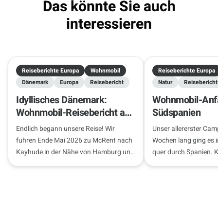
Das könnte Sie auch
interessieren
Reiseberichte Europa
Wohnmobil
Reiseberichte Europa
Dänemark
Europa
Reisebericht
Natur
Reisebericht
Idyllisches Dänemark:
Wohnmobil-Anfä
Wohnmobil-Reisebericht ab
Südspanien
Hamburg
Endlich begann unsere Reise! Wir
Unser allererster Cam
fuhren Ende Mai 2026 zu McRent nach
Wochen lang ging es
Kayhude in der Nähe von Hamburg und
quer durch Spanien. 
übernahmen pünktlich unseren
unseren Roadtrip!
Begleiter für die nächste Woche – ein
Fahrzeug…